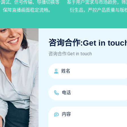
备调试、信号传输、导播切换等
基于用户需求与市场趋势，筛选
，保障直播画面稳定流畅。
衍生品，严控产品质量与版
咨询合作:Get in touc
咨询合作:Get in touch