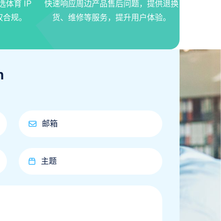
体育 IP
快速响应周边产品售后问题，提供退换
权合规。
货、维修等服务，提升用户体验。
h