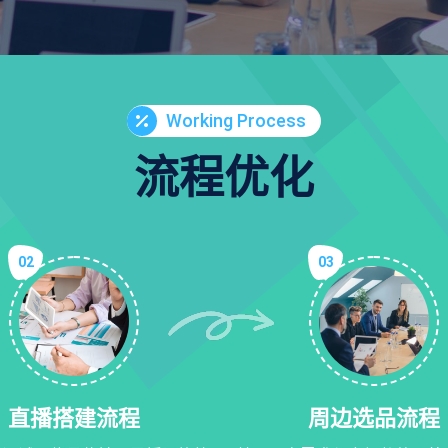
Working Process
流程优化
02
03
直播搭建流程
周边选品流程