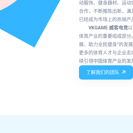
动服饰、健身器材、运动
合作，不断推陈出新，满
已经成为市场上的热销产
VKGAME 威客电竞
以
体育产业的重要组成部分
展、助力全民健身”的发
更多的体育人才与企业走
续引领中国体育产业的发
了解我们的团队